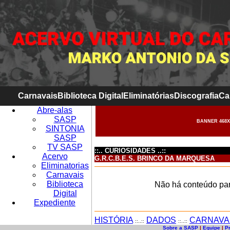
Carnavais
Biblioteca Digital
Eliminatórias
Discografia
Ca
Abre-alas
SASP
BANNER 468X
SINTONIA
SASP
TV SASP
::.. CURIOSIDADES ..::
Acervo
G.R.C.B.E.S. BRINCO DA MARQUESA
Eliminatorias
Carnavais
Biblioteca
Não há conteúdo par
Digital
Expediente
HISTÓRIA
DADOS
CARNAVA
::..::
::..::
Sobre a SASP
|
Equipe
|
P