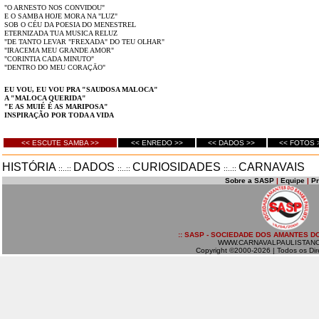
"O ARNESTO NOS CONVIDOU"
E O SAMBA HOJE MORA NA "LUZ"
SOB O CÉU DA POESIA DO MENESTREL
ETERNIZADA TUA MUSICA RELUZ
"DE TANTO LEVAR "FREXADA" DO TEU OLHAR"
"IRACEMA MEU GRANDE AMOR"
"CORINTIA CADA MINUTO"
"DENTRO DO MEU CORAÇĀO"
EU VOU, EU VOU PRA "SAUDOSA MALOCA"
A "MALOCA QUERIDA"
"E AS MUIÉ É AS MARIPOSA"
INSPIRAÇÃO POR TODA A VIDA
<< ESCUTE SAMBA >>
<< ENREDO >>
<< DADOS >>
<< FOTOS 
HISTÓRIA
DADOS
CURIOSIDADES
CARNAVAIS
::..::
::..::
::..::
Sobre a SASP
|
Equipe
|
P
:: SASP - SOCIEDADE DOS AMANTES DO
WWW.CARNAVALPAULISTAN
Copyright ©2000-2026 | Todos os Dir