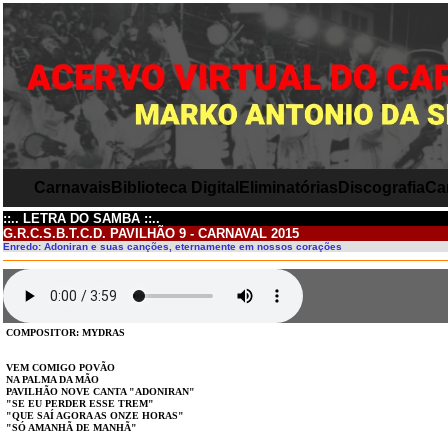
Carnavais
Biblioteca Digital
Eliminatórias
Discografia
Ca
::.. LETRA DO SAMBA ::..
G.R.C.S.B.T.C.D. PAVILHÃO 9 - CARNAVAL 2015
Enredo: Adoniran e suas canções, eternamente em nossos corações
COMPOSITOR: MYDRAS
VEM COMIGO POVÃO
NA PALMA DA MÃO
PAVILHÃO NOVE CANTA "ADONIRAN"
"SE EU PERDER ESSE TREM"
"QUE SAÍ AGORA AS ONZE HORAS"
"SÓ AMANHÃ DE MANHÃ"