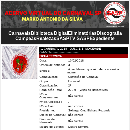
Carnavais
Biblioteca Digital
Eliminatórias
Discografia
Campeãs
Realezas
SASP
TV SASP
Expediente
::.. CARNAVAL 2018 - G.R.C.E.S. MOCIDADE
ALEGRE................................
FICHA TÉCNICA
Data:
10/02/2018
Ordem de entrada:
3
A voz Marrom que não deixa o samba
Enredo:
morrer
Carnavalesco:
Comissão de Carnaval
Grupo:
Especial
Classificação:
2º
Pontuação Total:
270,0
- [Vejas as justificativas]
Nº de
não consta
Componentes:
Nº de Alegorias :
,
Nº de Alas :
não consta
Presidente:
Solange Cruz Bichara Rezende
Diretor de Carnaval:
não consta
Diretoria de
não consta
Harmonia:
Mestre de Bateria:
Mestre Sombra