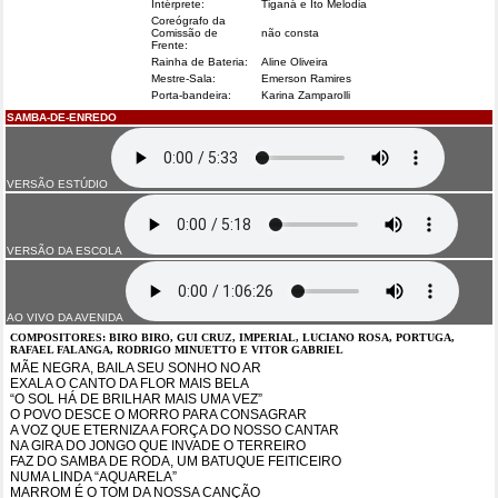
Intérprete:
Tiganá e Ito Melodia
Coreógrafo da
Comissão de
não consta
Frente:
Rainha de Bateria:
Aline Oliveira
Mestre-Sala:
Emerson Ramires
Porta-bandeira:
Karina Zamparolli
SAMBA-DE-ENREDO
VERSÃO ESTÚDIO
VERSÃO DA ESCOLA
AO VIVO DA AVENIDA
COMPOSITORES: BIRO BIRO, GUI CRUZ, IMPERIAL, LUCIANO ROSA, PORTUGA,
RAFAEL FALANGA, RODRIGO MINUETTO E VITOR GABRIEL
MÃE NEGRA, BAILA SEU SONHO NO AR
EXALA O CANTO DA FLOR MAIS BELA
“O SOL HÁ DE BRILHAR MAIS UMA VEZ”
O POVO DESCE O MORRO PARA CONSAGRAR
A VOZ QUE ETERNIZA A FORÇA DO NOSSO CANTAR
NA GIRA DO JONGO QUE INVADE O TERREIRO
FAZ DO SAMBA DE RODA, UM BATUQUE FEITICEIRO
NUMA LINDA “AQUARELA”
MARROM É O TOM DA NOSSA CANÇÃO