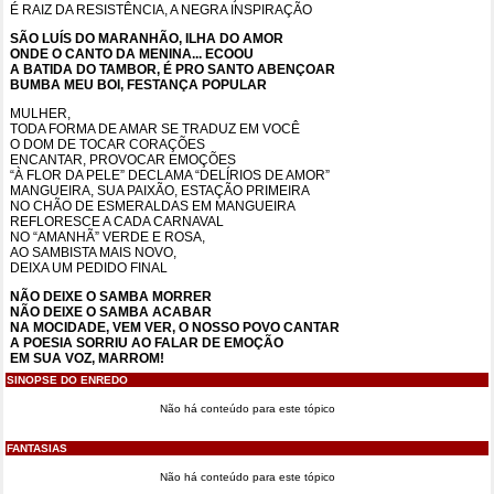
É RAIZ DA RESISTÊNCIA, A NEGRA INSPIRAÇÃO
SÃO LUÍS DO MARANHÃO, ILHA DO AMOR
ONDE O CANTO DA MENINA... ECOOU
A BATIDA DO TAMBOR, É PRO SANTO ABENÇOAR
BUMBA MEU BOI, FESTANÇA POPULAR
MULHER,
TODA FORMA DE AMAR SE TRADUZ EM VOCÊ
O DOM DE TOCAR CORAÇÕES
ENCANTAR, PROVOCAR EMOÇÕES
“À FLOR DA PELE” DECLAMA “DELÍRIOS DE AMOR”
MANGUEIRA, SUA PAIXÃO, ESTAÇÃO PRIMEIRA
NO CHÃO DE ESMERALDAS EM MANGUEIRA
REFLORESCE A CADA CARNAVAL
NO “AMANHÃ” VERDE E ROSA,
AO SAMBISTA MAIS NOVO,
DEIXA UM PEDIDO FINAL
NÃO DEIXE O SAMBA MORRER
NÃO DEIXE O SAMBA ACABAR
NA MOCIDADE, VEM VER, O NOSSO POVO CANTAR
A POESIA SORRIU AO FALAR DE EMOÇÃO
EM SUA VOZ, MARROM!
SINOPSE DO ENREDO
Não há conteúdo para este tópico
FANTASIAS
Não há conteúdo para este tópico