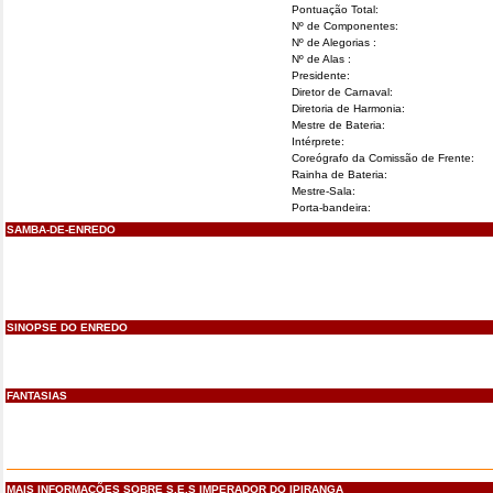
Pontuação Total:
Nº de Componentes:
Nº de Alegorias :
Nº de Alas :
Presidente:
Diretor de Carnaval:
Diretoria de Harmonia:
Mestre de Bateria:
Intérprete:
Coreógrafo da Comissão de Frente:
Rainha de Bateria:
Mestre-Sala:
Porta-bandeira:
SAMBA-DE-ENREDO
SINOPSE DO ENREDO
FANTASIAS
MAIS INFORMAÇÕES SOBRE S.E.S IMPERADOR DO IPIRANGA