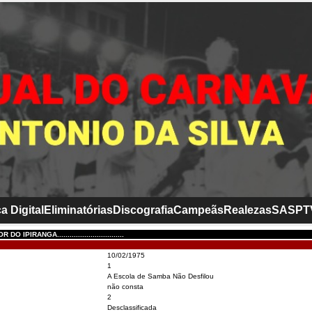
a Digital
Eliminatórias
Discografia
Campeãs
Realezas
SASP
T
IPIRANGA................................
10/02/1975
1
A Escola de Samba Não Desfilou
não consta
2
Desclassificada