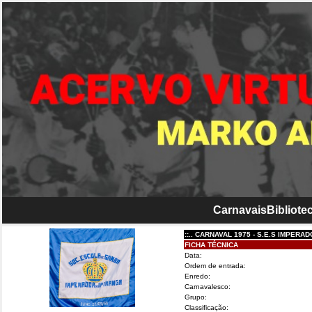
Carnavais
Bibliotec
::.. CARNAVAL 1975 - S.E.S IMPERADOR DO 
FICHA TÉCNICA
Data:
Ordem de entrada:
Enredo:
Carnavalesco:
Grupo:
Classificação: