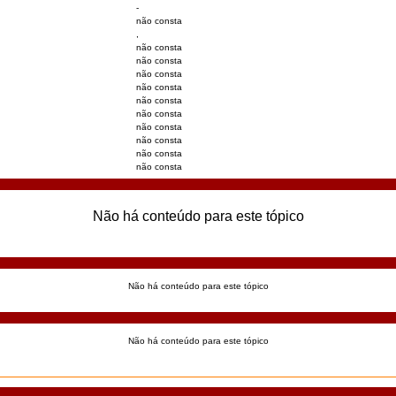
-
não consta
,
não consta
não consta
não consta
não consta
não consta
não consta
não consta
não consta
não consta
não consta
Não há conteúdo para este tópico
Não há conteúdo para este tópico
Não há conteúdo para este tópico