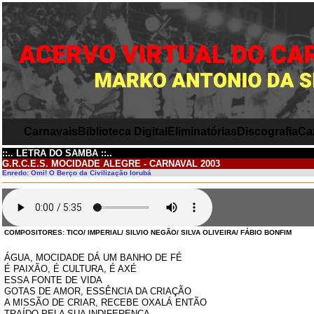
Carnavais
Biblioteca Digital
Eliminatórias
Discografia
Ca
::.. LETRA DO SAMBA ::..
G.R.C.E.S. MOCIDADE ALEGRE - CARNAVAL 2003
Enredo: Omi! O Berço da Civilização Iorubá
COMPOSITORES: TICO/ IMPERIAL/ SILVIO NEGÃO/ SILVA OLIVEIRA/ FÁBIO BONFIM
ÁGUA, MOCIDADE DÁ UM BANHO DE FÉ
É PAIXÃO, É CULTURA, É AXÉ
ESSA FONTE DE VIDA
GOTAS DE AMOR, ESSÊNCIA DA CRIAÇÃO
A MISSÃO DE CRIAR, RECEBE OXALÁ ENTÃO
TRAÍDO PELA SUA INDIFERENÇA