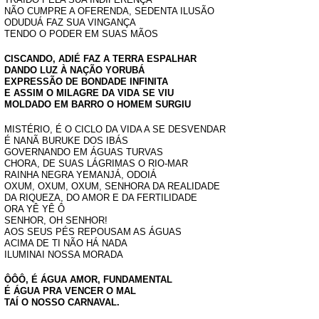
NÃO CUMPRE A OFERENDA, SEDENTA ILUSÃO
ODUDUÁ FAZ SUA VINGANÇA
TENDO O PODER EM SUAS MÃOS
CISCANDO, ADIÉ FAZ A TERRA ESPALHAR
DANDO LUZ À NAÇÃO YORUBÁ
EXPRESSÃO DE BONDADE INFINITA
E ASSIM O MILAGRE DA VIDA SE VIU
MOLDADO EM BARRO O HOMEM SURGIU
MISTÉRIO, É O CICLO DA VIDA A SE DESVENDAR
É NANÃ BURUKE DOS IBÁS
GOVERNANDO EM ÁGUAS TURVAS
CHORA, DE SUAS LÁGRIMAS O RIO-MAR
RAINHA NEGRA YEMANJÁ, ODOIÁ
OXUM, OXUM, OXUM, SENHORA DA REALIDADE
DA RIQUEZA, DO AMOR E DA FERTILIDADE
ORA YÊ YÊ Ô
SENHOR, OH SENHOR!
AOS SEUS PÉS REPOUSAM AS ÁGUAS
ACIMA DE TI NÃO HÁ NADA
ILUMINAI NOSSA MORADA
ÔÔÔ, É ÁGUA AMOR, FUNDAMENTAL
É ÁGUA PRA VENCER O MAL
TAÍ O NOSSO CARNAVAL.