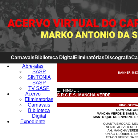
Carnavais
Biblioteca Digital
Eliminatórias
Discografia
Ca
Abre-alas
SASP
BANNER 468X
SINTONIA
SASP
TV SASP
::.. HINO ..::
Acervo
G.R.C.E.S. MANCHA VERDE
Eliminatorias
Carnavais
..:: HINO OFICIAL
Biblioteca
COMPOSITOR
MANCHA VERDE É SAMBA, 
Digital
MANTO QUE ME ENVOLVE E Q
Expediente
QUANTA EMOÇÃO, ME
SENTE AO VER MEU 
AH, MANCHA VERDE
UNIÃO GLÓRIAS E D
TRAZ O VERDE DA F