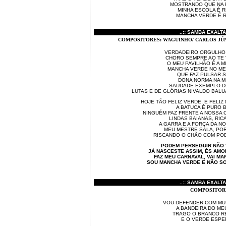
MOSTRANDO QUE NA 
MINHA ESCOLA É R
MANCHA VERDE É R
..:: SAMBA EXALTA
COMPOSITORES: WAGUINHO/ CARLOS JÚ
VERDADEIRO ORGULHO
CHORO SEMPRE AO TE
O MEU PAVILHÃO É A M
MANCHA VERDE NO M
QUE FAZ PULSAR 
DONA NORMA NA 
SAUDADE EXEMPLO D
LUTAS E DE GLÓRIAS NIVALDO BALU
HOJE TÃO FELIZ VERDE, E FELIZ
A BATUCA É PURO 
NINGUÉM FAZ FRENTE A NOSSA 
LINDAS BAIANAS, RIC
A GARRA E A FORÇA DA N
MEU MESTRE SALA, POR
RISCANDO O CHÃO COM PO
PODEM PERSEGUIR NÃO 
JÁ NASCESTE ASSIM, ÉS AMOR
FAZ MEU CARNAVAL, VAI M
SOU MANCHA VERDE E NÃO SO
..:: SAMBA EXALTA
COMPOSITOR
VOU DEFENDER COM MU
A BANDEIRA DO ME
TRAGO O BRANCO R
E O VERDE ESP