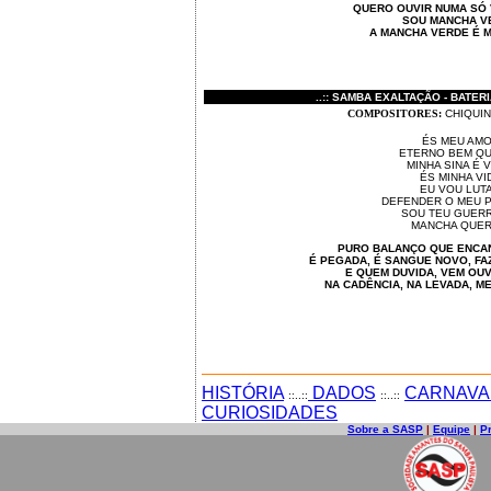
QUERO OUVIR NUMA SÓ
SOU MANCHA V
A MANCHA VERDE É M
..:: SAMBA EXALTAÇÃO - BATERI
COMPOSITORES:
CHIQUI
ÉS MEU AM
ETERNO BEM Q
MINHA SINA É 
ÉS MINHA VI
EU VOU LUT
DEFENDER O MEU 
SOU TEU GUER
MANCHA QUER
PURO BALANÇO QUE ENCA
É PEGADA, É SANGUE NOVO, FAZ
E QUEM DUVIDA, VEM OUV
NA CADÊNCIA, NA LEVADA, M
HISTÓRIA
DADOS
CARNAVA
::..::
::..::
CURIOSIDADES
Sobre a SASP
|
Equipe
|
P