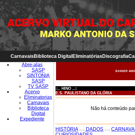
Carnavais
Biblioteca Digital
Eliminatórias
Discografia
Ca
Abre-alas
SASP
BANNER 468X
SINTONIA
SASP
TV SASP
::.. HINO ..::
Acervo
E.S. PAULISTANO DA GLÓRIA
Eliminatorias
Carnavais
Biblioteca
Não há conteúdo par
Digital
Expediente
HISTÓRIA
DADOS
CARNAVA
::..::
::..::
CURIOSIDADES