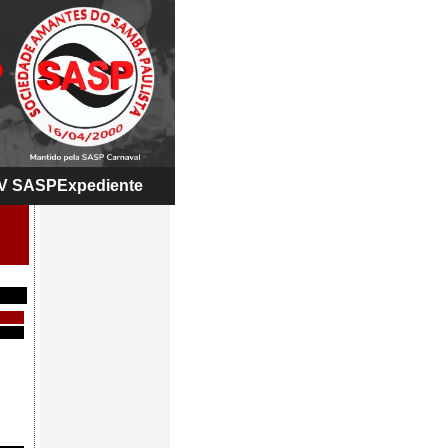
V SASP
Expediente