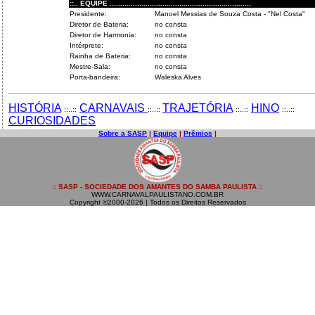
::.. EQUIPE ...................................................................
Presidente:
Manoel Messias de Souza Costa - "Nel Costa"
Diretor de Bateria:
no consta
Diretor de Harmonia:
no consta
Intérprete:
no consta
Rainha de Bateria:
no consta
Mestre-Sala:
no consta
Porta-bandeira:
Waleska Alves
HISTÓRIA
CARNAVAIS
TRAJETÓRIA
HINO
::..::
::..::
::..::
::..::
CURIOSIDADES
Sobre a SASP
|
Equipe
|
Prêmios
|
:: SASP - SOCIEDADE DOS AMANTES DO SAMBA PAULISTA ::
WWW.CARNAVALPAULISTANO.COM.BR
Copyright ©2000-2026 | Todos os Direitos Reservados