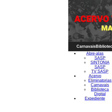
Carnavais
Bibliotec
Abre-alas
SASP
SINTONIA
SASP
TV SASP
Acervo
Eliminatorias
Carnavais
Biblioteca
Digital
Expediente