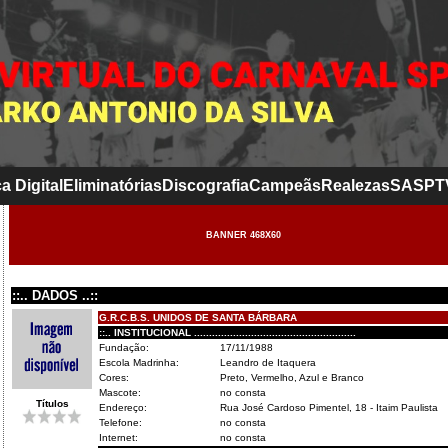
a Digital
Eliminatórias
Discografia
Campeãs
Realezas
SASP
T
BANNER 468X60
::.. DADOS ..::
G.R.C.B.S. UNIDOS DE SANTA BÁRBARA
::.. INSTITUCIONAL ......................................................
Fundação:
17/11/1988
Escola Madrinha:
Leandro de Itaquera
Cores:
Preto, Vermelho, Azul e Branco
Mascote:
no consta
Títulos
Endereço:
Rua José Cardoso Pimentel, 18 - Itaim Paulista
Telefone:
no consta
Internet:
no consta