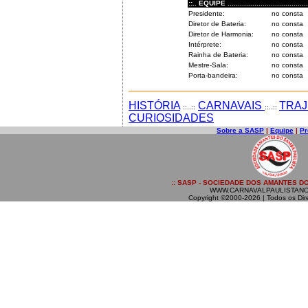
::.. EQUIPE .........................................
Presidente:
no consta
Diretor de Bateria:
no consta
Diretor de Harmonia:
no consta
Intérprete:
no consta
Rainha de Bateria:
no consta
Mestre-Sala:
no consta
Porta-bandeira:
no consta
HISTÓRIA
CARNAVAIS
TRAJ
::..::
::..::
CURIOSIDADES
Sobre a SASP
|
Equipe
|
Pr
:: SASP - SOCIEDADE DOS AMANTES DO
WWW.CARNAVALPAULISTANO
Copyright ©2000-2026 | Todos os Dir