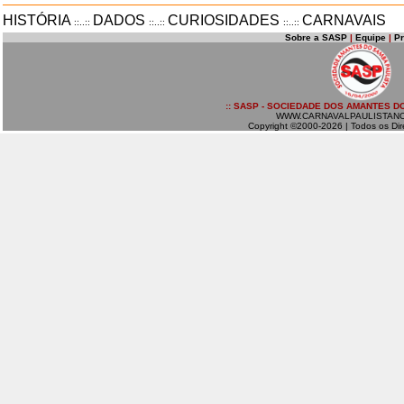
HISTÓRIA
DADOS
CURIOSIDADES
CARNAVAIS
::..::
::..::
::..::
Sobre a SASP
|
Equipe
|
P
:: SASP - SOCIEDADE DOS AMANTES DO
WWW.CARNAVALPAULISTAN
Copyright ©2000-2026 | Todos os Dir