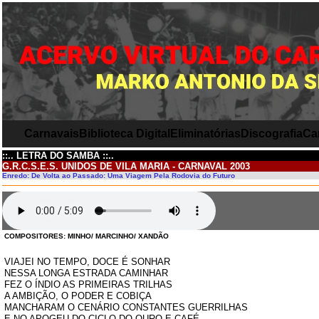
Carnavais
Biblioteca Digital
Eliminatórias
Discografia
Ca
::.. LETRA DO SAMBA ::..
G.R.C.S.E.S. UNIDOS DE VILA MARIA - CARNAVAL 2003
Enredo: De Volta ao Passado: Uma Viagem Pela Rodovia do Futuro
COMPOSITORES: MINHO/ MARCINHO/ XANDÃO
VIAJEI NO TEMPO, DOCE É SONHAR
NESSA LONGA ESTRADA CAMINHAR
FEZ O ÍNDIO AS PRIMEIRAS TRILHAS
A AMBIÇÃO, O PODER E COBIÇA
MANCHARAM O CENÁRIO CONSTANTES GUERRILHAS
E NO APOGEU DO CICLO DO OURO E CAFÉ