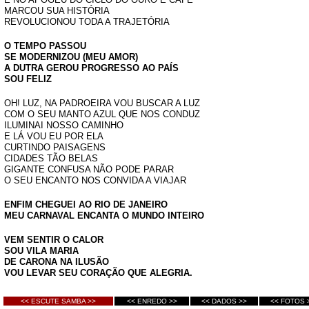
MARCOU SUA HISTÓRIA
REVOLUCIONOU TODA A TRAJETÓRIA
O TEMPO PASSOU
SE MODERNIZOU (MEU AMOR)
A DUTRA GEROU PROGRESSO AO PAÍS
SOU FELIZ
OH! LUZ, NA PADROEIRA VOU BUSCAR A LUZ
COM O SEU MANTO AZUL QUE NOS CONDUZ
ILUMINAI NOSSO CAMINHO
E LÁ VOU EU POR ELA
CURTINDO PAISAGENS
CIDADES TÃO BELAS
GIGANTE CONFUSA NÃO PODE PARAR
O SEU ENCANTO NOS CONVIDA A VIAJAR
ENFIM CHEGUEI AO RIO DE JANEIRO
MEU
CARNAVAL ENCANTA O MUNDO INTEIRO
VEM SENTIR O CALOR
SOU VILA MARIA
DE CARONA NA ILUSÃO
VOU LEVAR SEU CORAÇÃO QUE ALEGRIA.
<< ESCUTE SAMBA >>
<< ENREDO >>
<< DADOS >>
<< FOTOS 