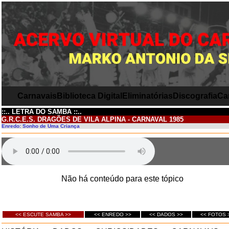
Carnavais
Biblioteca Digital
Eliminatórias
Discografia
Ca
::.. LETRA DO SAMBA ::..
G.R.C.E.S. DRAGÕES DE VILA ALPINA - CARNAVAL 1985
Enredo: Sonho de Uma Criança
Não há conteúdo para este tópico
<< ESCUTE SAMBA >>
<< ENREDO >>
<< DADOS >>
<< FOTOS 