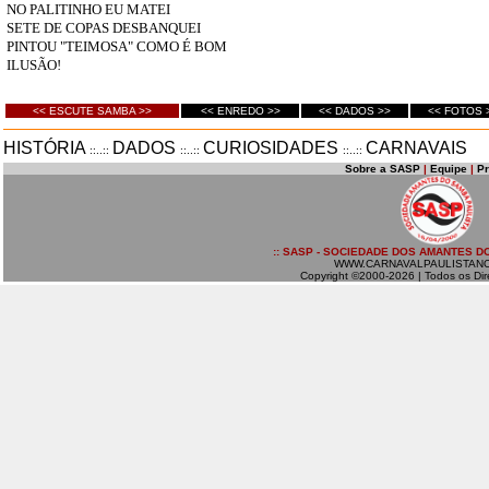
NO PALITINHO EU MATEI
SETE DE COPAS DESBANQUEI
PINTOU "TEIMOSA" COMO É BOM
ILUSÃO!
<< ESCUTE SAMBA >>
<< ENREDO >>
<< DADOS >>
<< FOTOS 
HISTÓRIA
DADOS
CURIOSIDADES
CARNAVAIS
::..::
::..::
::..::
Sobre a SASP
|
Equipe
|
P
:: SASP - SOCIEDADE DOS AMANTES DO
WWW.CARNAVALPAULISTAN
Copyright ©2000-2026 | Todos os Dir