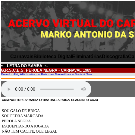
Carnavais
Biblioteca Digital
Eliminatórias
Discografia
Ca
::.. LETRA DO SAMBA ::..
G.R.S.C.E.S. PÉROLA NEGRA - CARNAVAL 1989
Enredo: Alô, Alô Ilusão, no País das Maravilhas a Sorte é Sua
COMPOSITORES: MARIA LYDIA/ DALLA ROSA/ CLAUDINHO CAJÚ
SOU GALO DE BRIGA
SOU PEDRA MARCADA
PÉROLA NEGRA
ESQUENTANDO A JOGADA
NÃO TEM CACIFE, QUE LEGAL