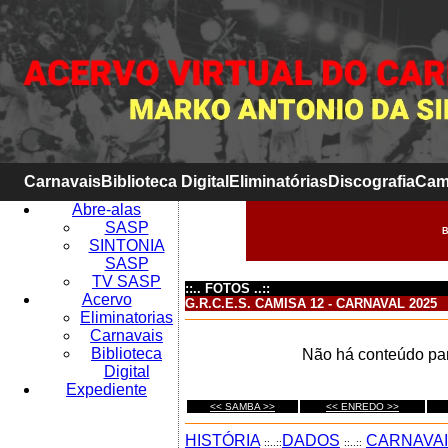
Carnavais
Biblioteca Digital
Eliminatórias
Discografia
Cam
Abre-alas
SASP
B
SINTONIA
SASP
TV SASP
::.. FOTOS ..::
Acervo
G.R.C.E.S. CAMISA 12 - CARNAVAL 2025
Eliminatorias
Carnavais
Biblioteca
Não há conteúdo par
Digital
Expediente
<< SAMBA >>
<< ENREDO >>
HISTÓRIA
DADOS
CARNAVA
::..::
::..::