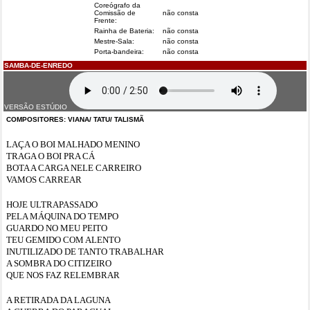
Coreógrafo da
Comissão de
não consta
Frente:
Rainha de Bateria:
não consta
Mestre-Sala:
não consta
Porta-bandeira:
não consta
SAMBA-DE-ENREDO
VERSÃO ESTÚDIO
COMPOSITORES: VIANA/ TATU/ TALISMÃ
LAÇA O BOI MALHADO MENINO
TRAGA O BOI PRA CÁ
BOTA A CARGA NELE CARREIRO
VAMOS CARREAR
HOJE ULTRAPASSADO
PELA MÁQUINA DO TEMPO
GUARDO NO MEU PEITO
TEU GEMIDO COM ALENTO
INUTILIZADO DE TANTO TRABALHAR
A SOMBRA DO CITIZEIRO
QUE NOS FAZ RELEMBRAR
A RETIRADA DA LAGUNA