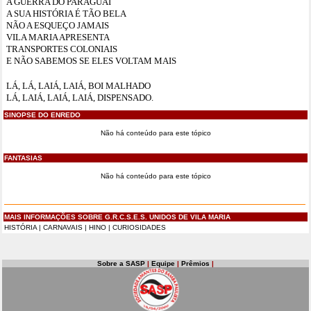
A GUERRA DO PARAGUAI
A SUA HISTÓRIA É TÃO BELA
NÃO A ESQUEÇO JAMAIS
VILA MARIA APRESENTA
TRANSPORTES COLONIAIS
E NÃO SABEMOS SE ELES VOLTAM MAIS
LÁ, LÁ, LAIÁ, LAIÁ, BOI MALHADO
LÁ, LAIÁ, LAIÁ, LAIÁ, DISPENSADO.
SINOPSE DO ENREDO
Não há conteúdo para este tópico
FANTASIAS
Não há conteúdo para este tópico
MAIS INFORMAÇÕES SOBRE G.R.C.S.E.S. UNIDOS DE VILA MARIA
HISTÓRIA
|
CARNAVAIS
|
HINO
|
CURIOSIDADES
Sobre a SASP
|
Equipe
|
Prêmios
|