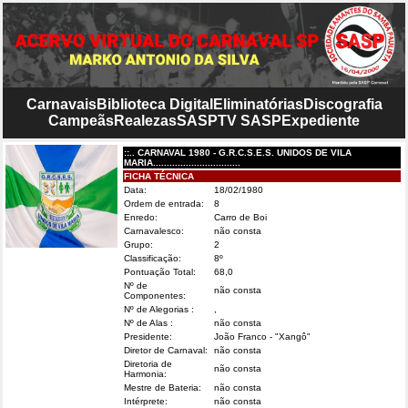
Carnavais
Biblioteca Digital
Eliminatórias
Discografia
Campeãs
Realezas
SASP
TV SASP
Expediente
::.. CARNAVAL 1980 - G.R.C.S.E.S. UNIDOS DE VILA
MARIA................................
FICHA TÉCNICA
Data:
18/02/1980
Ordem de entrada:
8
Enredo:
Carro de Boi
Carnavalesco:
não consta
Grupo:
2
Classificação:
8º
Pontuação Total:
68,0
Nº de
não consta
Componentes:
Nº de Alegorias :
,
Nº de Alas :
não consta
Presidente:
João Franco - "Xangô"
Diretor de Carnaval:
não consta
Diretoria de
não consta
Harmonia:
Mestre de Bateria:
não consta
Intérprete:
não consta