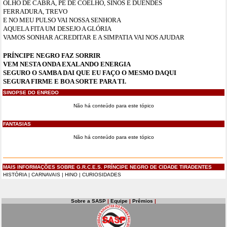
OLHO DE CABRA, PÉ DE COELHO, SINOS E DUENDES
FERRADURA, TREVO
E NO MEU PULSO VAI NOSSA SENHORA
AQUELA FITA UM DESEJO A GLÓRIA
VAMOS SONHAR ACREDITAR E A SIMPATIA VAI NOS AJUDAR
PRÍNCIPE NEGRO FAZ SORRIR
VEM NESTA ONDA EXALANDO ENERGIA
SEGURO O SAMBA DAI QUE EU FAÇO O MESMO DAQUI
SEGURA FIRME E BOA SORTE PARA TI.
SINOPSE DO ENREDO
Não há conteúdo para este tópico
FANTASIAS
Não há conteúdo para este tópico
MAIS INFORMAÇÕES SOBRE G.R.C.E.S. PRÍNCIPE NEGRO DE CIDADE TIRADENTES
HISTÓRIA
|
CARNAVAIS
|
HINO
|
CURIOSIDADES
Sobre a SASP
|
Equipe
|
Prêmios
|