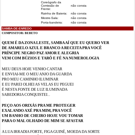
Coreógrafo da
Comissão de
não consta
Frente:
Rainha de Bateria:
não consta
Mestre-Sala:
não consta
Porta-bandeira:
não consta
SAMBA-DE-ENREDO
COMPOSITOR:
BEBETO
QUEM É DA ZONA LESTE, SAMBA AÍ QUE EU QUERO VER
DE AMARELO AZUL E BRANCO A RECEITA PRA VOCÊ
PRÍNCIPE NEGRO PAZ AMOR E ALEGRIA
VEM COM BÚZIOS E TARÔ E FÉ NA NUMEROLOGIA
MEU DEUS HOJE VENHO CANTAR
E ENVIAI-ME O MEU ANJO DA GUARDA
PRO MEU CAMINHO ILUMINAR
E EU PAREI OLHEI AS VELAS EU PEGUEI
É NESTA FONTE DE LUZ ILUMINADA
SABEDORIA CONQUISTEI...
PEÇO AOS ORIXÁS PRA ME PROTEGER
EXALANDO AXÉ PRA MIM, PRA VOCÊ
UM BANHO DE CHEIRO HOJE VOU TOMAR
PARA O MAL OLHADO DE MIM SE AFASTAR
A LUA IRRADIA FORTE, FIGA GUINÉ, MOEDA DA SORTE