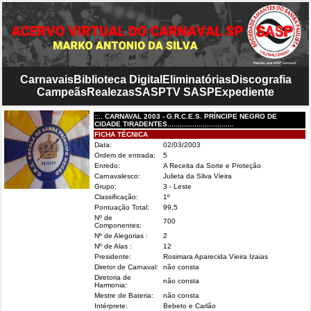
Carnavais
Biblioteca Digital
Eliminatórias
Discografia
Campeãs
Realezas
SASP
TV SASP
Expediente
::.. CARNAVAL 2003 - G.R.C.E.S. PRÍNCIPE NEGRO DE
CIDADE TIRADENTES................................
FICHA TÉCNICA
Data:
02/03/2003
Ordem de entrada:
5
Enredo:
A Receita da Sorte e Proteção
Carnavalesco:
Julieta da Silva Vieira
Grupo:
3 - Leste
Classificação:
1º
Pontuação Total:
99,5
Nº de
700
Componentes:
Nº de Alegorias :
2
Nº de Alas :
12
Presidente:
Rosimara Aparecida Vieira Izaias
Diretor de Carnaval:
não consta
Diretoria de
não consta
Harmonia:
Mestre de Bateria:
não consta
Intérprete:
Bebeto e Carlão