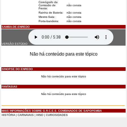
Coreógrafo da
Comissão de
não consta
Frente:
Rainha de Bateria:
não consta
Mestre-Sala:
não consta
Porta-bandeira:
não consta
SAMBA-DE-ENREDO
VERSÃO ESTÚDIO
Não há conteúdo para este tópico
SINOPSE DO ENREDO
Não há conteúdo para este tópico
FANTASIAS
Não há conteúdo para este tópico
MAIS INFORMAÇÕES SOBRE G.R.C.E.S. COMBINADOS DE SAPOPEMBA
HISTÓRIA
|
CARNAVAIS
|
HINO
|
CURIOSIDADES