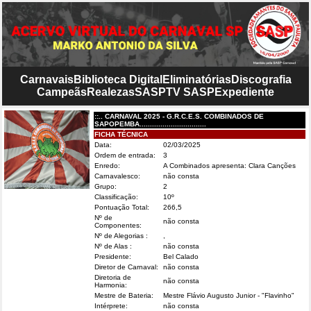
Carnavais
Biblioteca Digital
Eliminatórias
Discografia
Campeãs
Realezas
SASP
TV SASP
Expediente
::.. CARNAVAL 2025 - G.R.C.E.S. COMBINADOS DE
SAPOPEMBA................................
FICHA TÉCNICA
Data:
02/03/2025
Ordem de entrada:
3
Enredo:
A Combinados apresenta: Clara Canções
Carnavalesco:
não consta
Grupo:
2
Classificação:
10º
Pontuação Total:
266,5
Nº de
não consta
Componentes:
Nº de Alegorias :
,
Nº de Alas :
não consta
Presidente:
Bel Calado
Diretor de Carnaval:
não consta
Diretoria de
não consta
Harmonia:
Mestre de Bateria:
Mestre Flávio Augusto Junior - "Flavinho"
Intérprete:
não consta