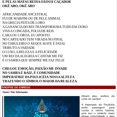
E PELAS MATAS REINA OXÓSSI CAÇADOR
OKÊ ARO, OKÊ ARO
AFRICANIDADE ANCESTRAL
FUI DE MARFIM OU DE PELE ANIMAL
NA GRECIA FEITA DE LORO
A GANANCIA DO REI TRANSFORMAVA TUDO EM OURO
VIVA A CONGADA, FOLIA DE REIS
CARA OU COROA, EU APOSTEI
NO CARTEADO TEM VIRADA NO FINAL
NO TABULEIRO O XEQUE MATE É FATAL
TRIBUTO A VAIDADE
O LUXO, A BELEZA E A FELICIDADE
UM REI DA ALEGRIA A CANTAR ME FIZ
É O SAMBA QUE SEMPRE ME FAZ FELIZ
CHEGOU EMOÇÃO, PAIXÃO ME INVADE
NO SAMBA É RAIZ, É COMUNIDADE
IMPERATRIZ DA PAULICÉIA NOSSA ALTEZA
TRAZENDO O SÍMBOLO MAIOR DA REALEZA.
SINOPSE DO ENREDO
Autor: Não Informado
Abram alas, súditos da
corte do samba!
A Imperatriz da Paulicéia
pede passagem para
contar a minha história,
pois sou o símbolo maior
dessa comunidade e meu