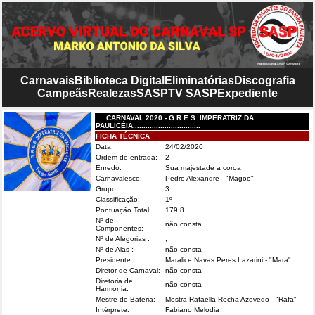
Carnavais
Biblioteca Digital
Eliminatórias
Discografia
Campeãs
Realezas
SASP
TV SASP
Expediente
::.. CARNAVAL 2020 - G.R.E.S. IMPERATRIZ DA
PAULICÉIA................................
FICHA TÉCNICA
Data:
24/02/2020
Ordem de entrada:
2
Enredo:
Sua majestade a coroa
Carnavalesco:
Pedro Alexandre - "Magoo"
Grupo:
3
Classificação:
1º
Pontuação Total:
179,8
Nº de
não consta
Componentes:
Nº de Alegorias :
,
Nº de Alas :
não consta
Presidente:
Maralice Navas Peres Lazarini - "Mara"
Diretor de Carnaval:
não consta
Diretoria de
não consta
Harmonia:
Mestre de Bateria:
Mestra Rafaella Rocha Azevedo - "Rafa"
Intérprete:
Fabiano Melodia