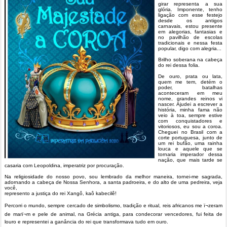
girar representa a sua
glória. Imponente, tenho
ligação com esse festejo
desde os antigos
carnavais, estou presente
em alegorias, fantasias e
no pavilhão de escolas
tradicionais e nessa festa
popular, digo com alegria...
Brilho soberana na cabeça
do rei dessa folia.
De ouro, prata ou lata,
quem me tem, detém o
poder, batalhas
aconteceram em meu
nome, grandes reinos vi
nascer. Ajudei a escrever a
história, minha fama não
veio à toa, sempre estive
com conquistadores e
vitoriosos, eu sou a coroa.
Cheguei no Brasil com a
corte portuguesa, junto de
um rei bufão, uma rainha
louca e aquele que se
tornaria imperador dessa
nação, que mais tarde se
casaria com Leopoldina, imperatriz por procuração.
Na religiosidade do nosso povo, sou lembrado da melhor maneira, tornei-me sagrada,
adornando a cabeça de Nossa Senhora, a santa padroeira, e do alto de uma pedreira, veja
você,
represento a justiça do rei Xangô, kaô kabecilê!
Percorri o mundo, sempre cercado de simbolismo, tradição e ritual, reis africanos me ï¬zeram
de marï¬m e pele de animal, na Grécia antiga, para condecorar vencedores, fui feita de
louro e representei a ganância do rei que transformava tudo em ouro.