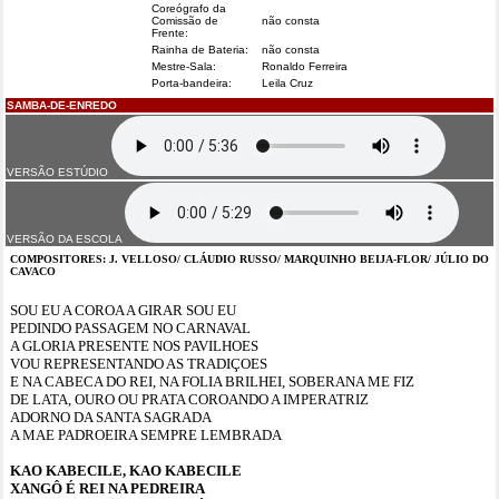
Coreógrafo da
Comissão de
não consta
Frente:
Rainha de Bateria:
não consta
Mestre-Sala:
Ronaldo Ferreira
Porta-bandeira:
Leila Cruz
SAMBA-DE-ENREDO
VERSÃO ESTÚDIO
VERSÃO DA ESCOLA
COMPOSITORES: J. VELLOSO/ CLÁUDIO RUSSO/ MARQUINHO BEIJA-FLOR/ JÚLIO DO
CAVACO
SOU EU A COROA A GIRAR SOU EU
PEDINDO PASSAGEM NO CARNAVAL
A GLORIA PRESENTE NOS PAVILHOES
VOU REPRESENTANDO AS TRADIÇOES
E NA CABECA DO REI, NA FOLIA BRILHEI, SOBERANA ME FIZ
DE LATA, OURO OU PRATA COROANDO A IMPERATRIZ
ADORNO DA SANTA SAGRADA
A MAE PADROEIRA SEMPRE LEMBRADA
KAO KABECILE, KAO KABECILE
XANGÔ É REI NA PEDREIRA