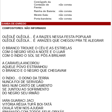
Coreógrafo da
Comissão de
não consta
Frente:
Rainha de Bateria:
não consta
Mestre-Sala:
não consta
Porta-bandeira:
não consta
SAMBA-DE-ENREDO
COMPOSITORES:
NÃO INFORMADO
OLÊOLÊ OLÊOLÁ... É A RAIZES NESSA FESTA POPULAR
OLÊOLÊ OLÊOLÁ...
É
ARAÍZES
QUE CHEGOU PRA TE ALEGRAR
O BRANCO TROUXE O CÉU E AS ESTRELAS
COM O NEGRO VEIO A NOITE E O LUAR
COM O ÍNDIO O SOL SE PÔS A BRILHAR
A CARAVELA ANCOROU
AQUELE POVO ESTRANHOU
O BRANCO E O NEGRO QUE CHEGAVAM
O ÍNDIO... O DONO DA TERRA
NUNCA FOI DE SERVIDÃO
MAS NUM CANTO DE LAMENTO
SE JUNTOU AO SOFRIMENTO
DO NEGRO SEU IRMÃO
IARA GUARACI JACI
VITÓRIA RÉGIA TUPÃ BOI-TATÁ
OXALÁ VEM NOS AJUDAR
IRMANADO COM TODOS SEUS ORIXÁS