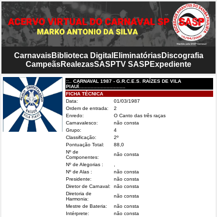
Carnavais
Biblioteca Digital
Eliminatórias
Discografia
Campeãs
Realezas
SASP
TV SASP
Expediente
::.. CARNAVAL 1987 - G.R.C.E.S. RAÍZES DE VILA
PIAUÍ................................
FICHA TÉCNICA
Data:
01/03/1987
Ordem de entrada:
2
Enredo:
O Canto das três raças
Carnavalesco:
não consta
Grupo:
4
Classificação:
2º
Pontuação Total:
88,0
Nº de
não consta
Componentes:
Nº de Alegorias :
,
Nº de Alas :
não consta
Presidente:
não consta
Diretor de Carnaval:
não consta
Diretoria de
não consta
Harmonia:
Mestre de Bateria:
não consta
Intérprete:
não consta