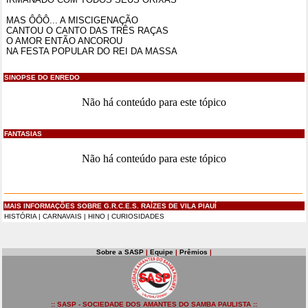
MAS ÔÔÔ... A MISCIGENAÇÃO
CANTOU O CANTO DAS TRÊS RAÇAS
O AMOR ENTÃO ANCOROU
NA FESTA POPULAR DO REI DA MASSA
SINOPSE DO ENREDO
Não há conteúdo para este tópico
FANTASIAS
Não há conteúdo para este tópico
MAIS INFORMAÇÕES SOBRE G.R.C.E.S. RAÍZES DE VILA PIAUÍ
HISTÓRIA
|
CARNAVAIS
|
HINO
|
CURIOSIDADES
Sobre a SASP
|
Equipe
|
Prêmios
|
:: SASP - SOCIEDADE DOS AMANTES DO SAMBA PAULISTA ::