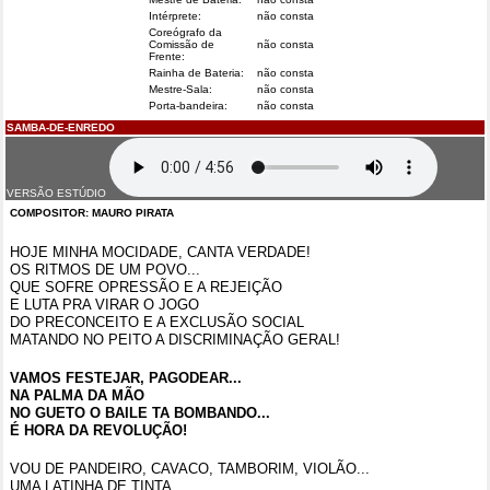
Intérprete:
não consta
Coreógrafo da
Comissão de
não consta
Frente:
Rainha de Bateria:
não consta
Mestre-Sala:
não consta
Porta-bandeira:
não consta
SAMBA-DE-ENREDO
VERSÃO ESTÚDIO
COMPOSITOR: MAURO PIRATA
HOJE MINHA MOCIDADE, CANTA VERDADE!
OS RITMOS DE UM POVO...
QUE SOFRE OPRESSÃO E A REJEIÇÃO
E LUTA PRA VIRAR O JOGO
DO PRECONCEITO E A EXCLUSÃO SOCIAL
MATANDO NO PEITO A DISCRIMINAÇÃO GERAL!
VAMOS FESTEJAR, PAGODEAR...
NA PALMA DA MÃO
NO GUETO O BAILE TA BOMBANDO...
É HORA DA REVOLUÇÃO!
VOU DE PANDEIRO, CAVACO, TAMBORIM, VIOLÃO...
UMA LATINHA DE TINTA