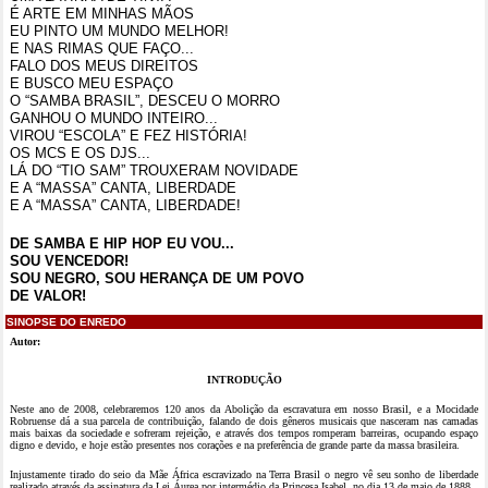
É ARTE EM MINHAS MÃOS
EU PINTO UM MUNDO MELHOR!
E NAS RIMAS QUE FAÇO...
FALO DOS MEUS DIREITOS
E BUSCO MEU ESPAÇO
O “SAMBA BRASIL”, DESCEU O MORRO
GANHOU O MUNDO INTEIRO...
VIROU “ESCOLA” E FEZ HISTÓRIA!
OS MCS E OS DJS...
LÁ DO “TIO SAM” TROUXERAM NOVIDADE
E A “MASSA” CANTA, LIBERDADE
E A “MASSA” CANTA, LIBERDADE!
DE SAMBA E HIP HOP EU VOU...
SOU VENCEDOR!
SOU NEGRO, SOU HERANÇA DE UM POVO
DE VALOR!
SINOPSE DO ENREDO
Autor:
INTRODUÇÃO
Neste ano de 2008, celebraremos 120 anos da Abolição da escravatura em nosso Brasil, e a Mocidade
Robruense dá a sua parcela de contribuição, falando de dois gêneros musicais que nasceram nas camadas
mais baixas da sociedade e sofreram rejeição, e através dos tempos romperam barreiras, ocupando espaço
digno e devido, e hoje estão presentes nos corações e na preferência de grande parte da massa brasileira.
Injustamente tirado do seio da Mãe África escravizado na Terra Brasil o negro vê seu sonho de liberdade
realizado através da assinatura da Lei Áurea por intermédio da Princesa Isabel, no dia 13 de maio de 1888.