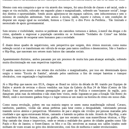
Mesmo com esta conquista o que se viu através dos tempos, foi uma divisão de classes e até racial, onde o
negro se viu excluído, colocado em segundo plano e marginalizado, sofrendo um "massacre social", longe
dos direitos e oportunidades. Sendo assim aglutinou-se em espaços caóticos, sem infra-estrutura e sem o
mínimo de condições ambientais. Sem acesso à escola, saúde, esporte e cultura, e sem condições de
disputar um espaço igual na sociedade, formou a Classe D, o dito Povo da Periferia... Tão limitado e
necessitado de apoio governamental.
Sem recurso e visibilidade, muitos se perderam em caminhos tortuosos e árduos, à mercê das drogas e do
crime, ajudando a engrossar a população carcerária ou se formando "Soldados do Crime" nas falidas
Febens, incapazes de recuperar seres humanos para a sociedade.
É diante desse quadro de negativismo, sem perspectiva que surgem, dois ritmos musicais como numa
redenção social e se transformam em válvula de escape para tantos conflitos e desencontros; São o Samba e
o Hip-Hop, que nasceram nos setores mais baixos das camadas sociais.
Aparentemente distintos, ambos passaram por um processo de muita luta para alcançar aceitação, sofrendo
muita discriminação em suas respectivas trajetórias.
O samba nascia no morro e era retrato dos excluídos e marginalizados, por isso em determinada época
surgiu o termo "Escola de Samba", adotado pelos sambistas a fim de romper barreiras e transpor
obstáculos, com organização e legitimidade.
Já o Hip-Hop que nasceu nos EUA, chegou ao Brasil no início da década de 80. trazido por Equipes de
Bailes e através de revistas e discos vendidos nas lojas da Galeria da Rua 24 de Maio (Centro de São
Paulo). Seus percussores sofreram perseguições por parte da Polícia e comerciantes da região, pois
dançavam pelas ruas da redondeza e não eram bem vistos, então lograram-se para a Estação São Bento do
Metrô, onde o movimento ganhou força e o lugar tornou-se um marco na história do ritmo em nosso chão.
Como numa revolução, pobres em sua maioria negros se unem numa manifestação cultural. Cavaco,
tamborim, pandeiro, violão são armas perfeitas para lutar contra a desigualdade, valorizando pessoas
trazendo novos alentos e perspectivas. Momentos de paz e alegria são vividos por pessoas marcadas pela
crueldade e que agora extravasam felizes, cantando e batendo na palma da mão. Através do Hip-Hop, a arte
se manifesta de várias formas, como no grafite, que nos encanta com suas maravilhosas técnicas; o Hip-
Hop cantado das rimas e improvisos, onde se retrata a realidade dos guetos de cidades grandes como São
Paulo e Rio de Janeiro; o Street-Dance; os Mcs e os Djs envolvem as massas nos salões lotados onde
milhares de vozes ecoam no grito dos desfavorecidos, com fins de melhoria e caráter revolucionário.