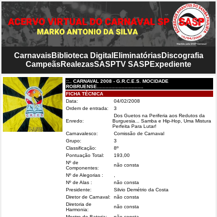
Carnavais
Biblioteca Digital
Eliminatórias
Discografia
Campeãs
Realezas
SASP
TV SASP
Expediente
::.. CARNAVAL 2008 - G.R.C.E.S. MOCIDADE
ROBRUENSE................................
FICHA TÉCNICA
Data:
04/02/2008
Ordem de entrada:
3
Dos Guetos na Periferia aos Redutos da
Enredo:
Burguesia... Samba e Hip-Hop, Uma Mistura
Perfeita Para Lutar!
Carnavalesco:
Comissão de Carnaval
Grupo:
3
Classificação:
8º
Pontuação Total:
193,00
Nº de
não consta
Componentes:
Nº de Alegorias :
,
Nº de Alas :
não consta
Presidente:
Silvio Demétrio da Costa
Diretor de Carnaval:
não consta
Diretoria de
não consta
Harmonia:
Mestre de Bateria:
não consta