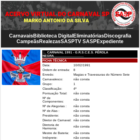
Carnavais
Biblioteca Digital
Eliminatórias
Discografia
Campeãs
Realezas
SASP
TV SASP
Expediente
::.. CARNAVAL 1991 - G.R.S.C.E.S. PÉROLA
NEGRA................................
FICHA TÉCNICA
Data:
10/02/1991
Ordem de entrada:
8
Enredo:
Magias e Travessuras do Número Sete
Carnavalesco:
não consta
Grupo:
1
Classificação:
4º
Pontuação Total:
não consta
Nº de
não consta
Componentes:
Nº de Alegorias :
não consta
Nº de Alas :
não consta
Presidente:
não consta
Diretor de Carnaval:
não consta
Diretoria de
não consta
Harmonia:
Mestre de Bateria:
não consta
Intérprete:
não consta