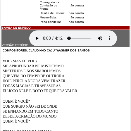
Coreógrafo da
Comissão de
não consta
Frente:
Rainha de Bateria:
não consta
Mestre-Sala:
não consta
Porta-bandeira:
não consta
SAMBA-DE-ENREDO
VERSÃO ESTÚDIO
COMPOSITORES: CLAUDINHO CAJÚ/ WAGNER DOS SANTOS
VOU (MAS EU VOU)
ME APROFUNDAR NO MISTICISMO
MISTÉRIOS E NOS SIMBOLISMOS
QUE VEM DO TEMPO DE OUTRORA
HOJE PÉROLA NEGRA VEM TRAZER
TODAS MAGIAS E TRAVESSURAS
EU JOGO NELE E BOTO FÉ QUE PRA VALER
QUEM É VOCÊ?
QUE SURGIU NÃO SEI DE ONDE
SE ENFIANDO EM TODO CANTO
DESDE A CRIAÇÃO DO MUNDO
QUEM É VOCÊ?