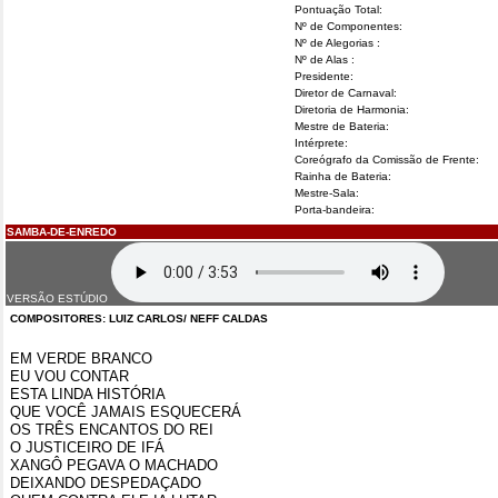
Pontuação Total:
Nº de Componentes:
Nº de Alegorias :
Nº de Alas :
Presidente:
Diretor de Carnaval:
Diretoria de Harmonia:
Mestre de Bateria:
Intérprete:
Coreógrafo da Comissão de Frente:
Rainha de Bateria:
Mestre-Sala:
Porta-bandeira:
SAMBA-DE-ENREDO
VERSÃO ESTÚDIO
COMPOSITORES: LUIZ CARLOS/ NEFF CALDAS
EM VERDE BRANCO
EU VOU CONTAR
ESTA LINDA HISTÓRIA
QUE VOCÊ JAMAIS ESQUECERÁ
OS TRÊS ENCANTOS DO REI
O JUSTICEIRO DE IFÁ
XANGÔ PEGAVA O MACHADO
DEIXANDO DESPEDAÇADO