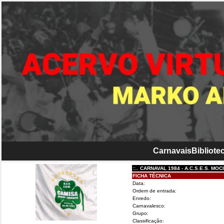
Carnavais
Bibliotec
::.. CARNAVAL 1984 - A.C.S.E.S. MOCIDA
FICHA TÉCNICA
Data:
Ordem de entrada:
Enredo:
Carnavalesco:
Grupo:
Classificação: