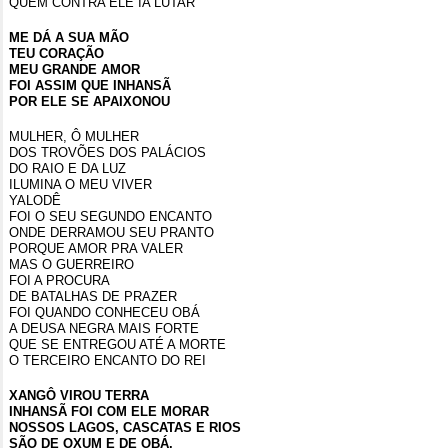
QUEM CONTRA ELE IA LUTAR
ME DÁ A SUA MÃO
TEU CORAÇÃO
MEU GRANDE AMOR
FOI ASSIM QUE INHANSÃ
POR ELE SE APAIXONOU
MULHER, Ô MULHER
DOS TROVÕES DOS PALÁCIOS
DO RAIO E DA LUZ
ILUMINA O MEU VIVER
YALODÊ
FOI O SEU SEGUNDO ENCANTO
ONDE DERRAMOU SEU PRANTO
PORQUE AMOR PRA VALER
MAS O GUERREIRO
FOI A PROCURA
DE BATALHAS DE PRAZER
FOI QUANDO CONHECEU OBÁ
A DEUSA NEGRA MAIS FORTE
QUE SE ENTREGOU ATÉ A MORTE
O TERCEIRO ENCANTO DO REI
XANGÔ VIROU TERRA
INHANSÃ FOI COM ELE MORAR
NOSSOS LAGOS, CASCATAS E RIOS
SÃO DE OXUM E DE OBÁ.