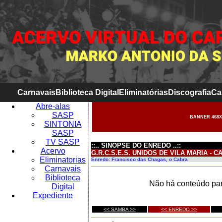
Carnavais
Biblioteca Digital
Eliminatórias
Discografia
Ca
Abre-alas
SASP
BANNER 468X
SINTONIA
SASP
TV SASP
::.. SINOPSE DO ENREDO ..::
Acervo
G.R.C.S.E.S. UNIDOS DE VILA MARIA - C
Eliminatorias
Enredo: Francisco das Chagas, o Cabra
Carnavais
Biblioteca
Não há conteúdo par
Digital
Expediente
<< SAMBA >>
<< ENREDO >>