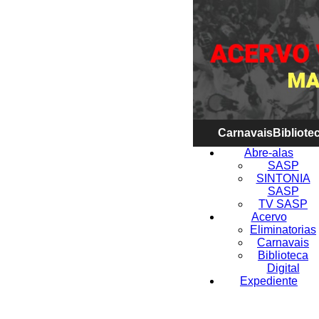
Carnavais
Bibliotec
Abre-alas
SASP
SINTONIA
SASP
TV SASP
Acervo
Eliminatorias
Carnavais
Biblioteca
Digital
Expediente