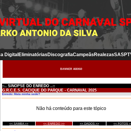
a Digital
Eliminatórias
Discografia
Campeãs
Realezas
SASP
T
BANNER 468X60
::.. SINOPSE DO ENREDO ..::
G.R.C.E.S. CACIQUE DO PARQUE - CARNAVAL 2025
Enredo: Mata minha sede?
Não há conteúdo para este tópico
<< SAMBA >>
<< ENREDO >>
<< DADOS >>
<< FOTOS >