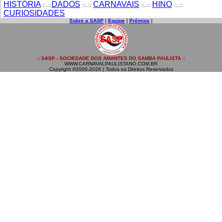
HISTÓRIA
DADOS
CARNAVAIS
HINO
::..::
::..::
::..::
::..::
CURIOSIDADES
Sobre a SASP
|
Equipe
|
Prêmios
|
:: SASP - SOCIEDADE DOS AMANTES DO SAMBA PAULISTA ::
WWW.CARNAVALPAULISTANO.COM.BR
Copyright ©2000-2026 | Todos os Direitos Reservados