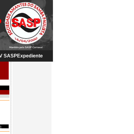
V SASP
Expediente
>