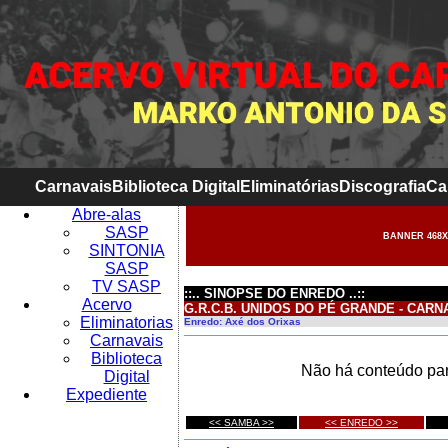
Carnavais
Biblioteca Digital
Eliminatórias
Discografia
Ca
Abre-alas
SASP
BANNER 468X
SINTONIA
SASP
TV SASP
::.. SINOPSE DO ENREDO ..::
Acervo
G.R.C.B. UNIDOS DO PÉ GRANDE - CARN
Eliminatorias
Enredo: Axé dos Orixas
Carnavais
Biblioteca
Não há conteúdo par
Digital
Expediente
<< SAMBA >>
<< ENREDO >>