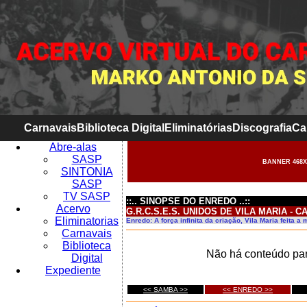
Carnavais
Biblioteca Digital
Eliminatórias
Discografia
Ca
Abre-alas
SASP
BANNER 468X
SINTONIA
SASP
TV SASP
::.. SINOPSE DO ENREDO ..::
Acervo
G.R.C.S.E.S. UNIDOS DE VILA MARIA - C
Eliminatorias
Enredo: A força infinita da criação, Vila Maria feita a
Carnavais
Biblioteca
Não há conteúdo par
Digital
Expediente
<< SAMBA >>
<< ENREDO >>