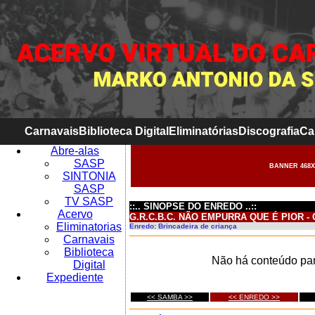
Carnavais
Biblioteca Digital
Eliminatórias
Discografia
Ca
Abre-alas
SASP
BANNER 468X
SINTONIA
SASP
TV SASP
::.. SINOPSE DO ENREDO ..::
Acervo
G.R.C.B.C. NÃO EMPURRA QUE É PIOR -
Eliminatorias
Enredo: Brincadeira de criança
Carnavais
Biblioteca
Não há conteúdo par
Digital
Expediente
<< SAMBA >>
<< ENREDO >>