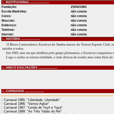
::.. INSTITUCIONAL .........................
Fundação:
25/04/1984
Escola Madrinha:
não consta
Cores:
não consta
Mascote:
não consta
Endereço:
não consta
Telefone:
não consta
Internet:
não consta
::.. HISTÓRIA .........................
O Bloco Carnavalesco Escravos do Samba nasceu do Tonton Esporte Club, time
satisfez a todos.
Em 1985, ano em que desfilou pelo grupo pleiteantes, o Escravos conquistou seu
Logo o sonho se tornou realidade, o time deixou de existir, mas como fruto de su
::.. HINO E EXALTAÇÕES .........................
::.. CARNAVAIS .........................
:: Carnaval 1985: "Liberdade, Liberdade"
:: Carnaval 1986: "Vamos Agitar"
:: Carnaval 1987: "Lenda de Yoyô e Yayá"
:: Carnaval 1988: "As Três Yabás do Rei"