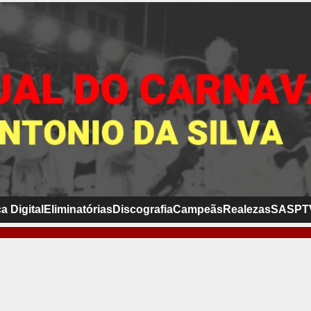
a Digital
Eliminatórias
Discografia
Campeãs
Realezas
SASP
T