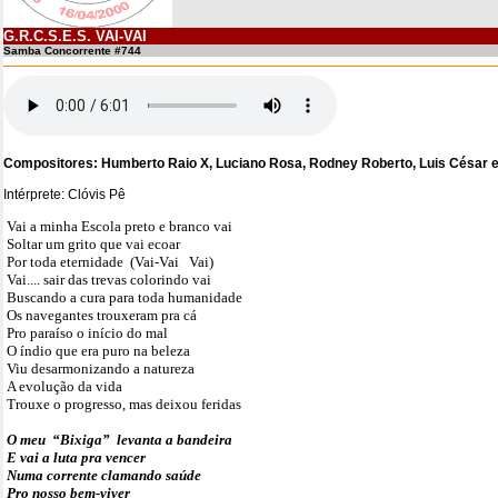
G.R.C.S.E.S. VAI-VAI
Samba Concorrente #744
Compositores: Humberto Raio X, Luciano Rosa, Rodney Roberto, Luis César 
Intérprete: Clóvis Pê
Vai a minha Escola preto e branco vai
Soltar um grito que vai ecoar
Por toda eternidade (Vai-Vai Vai)
Vai.... sair das trevas colorindo vai
Buscando a cura para toda humanidade
Os navegantes trouxeram pra cá
Pro paraíso o início do mal
O índio que era puro na beleza
Viu desarmonizando a natureza
A evolução da vida
Trouxe o progresso, mas deixou feridas
O meu “Bixiga” levanta a bandeira
E vai a luta pra vencer
Numa corrente clamando saúde
Pro nosso bem-viver