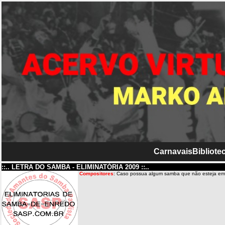
Carnavais
Bibliotec
::.. LETRA DO SAMBA - ELIMINATÓRIA 2009 ::..
Compositores
: Caso possua algum samba que não esteja em