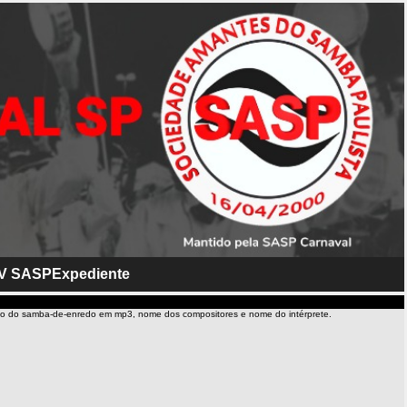
V SASP
Expediente
io do samba-de-enredo em mp3, nome dos compositores e nome do intérprete.