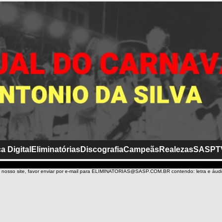
a Digital
Eliminatórias
Discografia
Campeãs
Realezas
SASP
T
 nosso site, favor enviar por e-mail para ELIMINATORIAS@SASP.COM.BR contendo: letra e áud