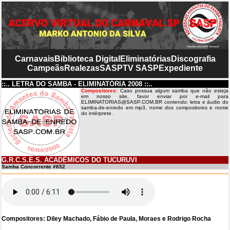
Carnavais
Biblioteca Digital
Eliminatórias
Discografia
Campeãs
Realezas
SASP
TV SASP
Expediente
::.. LETRA DO SAMBA - ELIMINATÓRIA 2008 ::..
Compositores
: Caso possua algum samba que não esteja
em nosso site, favor enviar por e-mail para
ELIMINATORIAS@SASP.COM.BR contendo: letra e áudio do
samba-de-enredo em mp3, nome dos compositores e nome
do intérprete.
G.R.C.S.E.S. ACADÊMICOS DO TUCURUVI
Samba Concorrente #652
Compositores: Diley Machado, Fábio de Paula, Moraes e Rodrigo Rocha