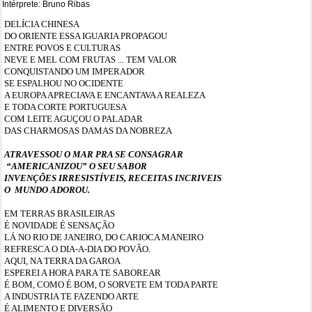
Intérprete: Bruno Ribas
DELÍCIA CHINESA
DO ORIENTE ESSA IGUARIA PROPAGOU
ENTRE POVOS E CULTURAS
NEVE E MEL COM FRUTAS ... TEM VALOR
CONQUISTANDO UM IMPERADOR
SE ESPALHOU NO OCIDENTE
A EUROPA APRECIAVA E ENCANTAVA A REALEZA
E TODA CORTE PORTUGUESA
COM LEITE AGUÇOU O PALADAR
DAS CHARMOSAS DAMAS DA NOBREZA
ATRAVESSOU O MAR PRA SE CONSAGRAR
“AMERICANIZOU” O SEU SABOR
INVENÇÕES IRRESISTÍVEIS, RECEITAS INCRIVEIS
O
MUNDO ADOROU.
EM TERRAS BRASILEIRAS
É NOVIDADE É SENSAÇÃO
LÁ NO RIO DE JANEIRO, DO CARIOCA MANEIRO
REFRESCA O DIA-A-DIA DO POVÃO.
AQUI, NA TERRA DA GAROA
ESPEREI A HORA PARA TE SABOREAR
É BOM, COMO É BOM, O SORVETE EM TODA PARTE
A INDUSTRIA TE FAZENDO ARTE
É ALIMENTO E DIVERSÃO