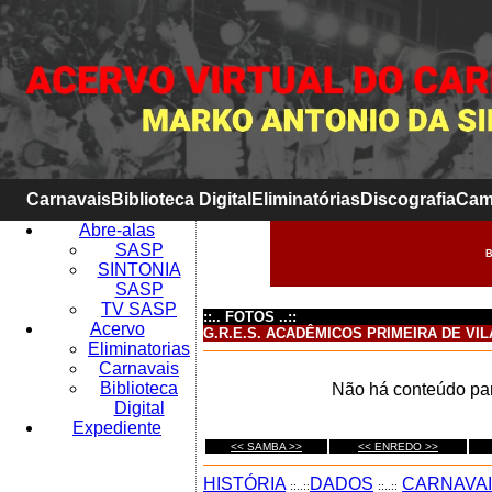
Carnavais
Biblioteca Digital
Eliminatórias
Discografia
Cam
Abre-alas
SASP
B
SINTONIA
SASP
TV SASP
::.. FOTOS ..::
Acervo
G.R.E.S. ACADÊMICOS PRIMEIRA DE VIL
Eliminatorias
Carnavais
Biblioteca
Não há conteúdo par
Digital
Expediente
<< SAMBA >>
<< ENREDO >>
HISTÓRIA
DADOS
CARNAVA
::..::
::..::