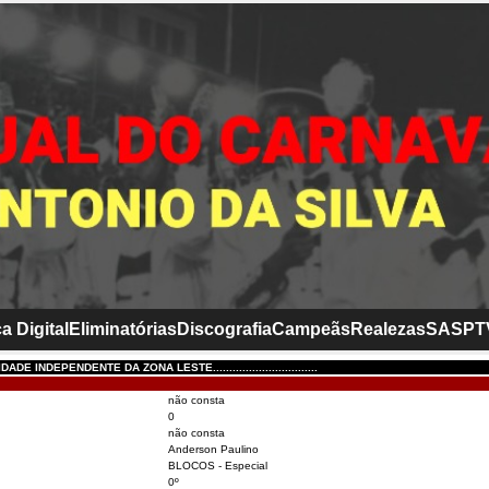
a Digital
Eliminatórias
Discografia
Campeãs
Realezas
SASP
T
DE INDEPENDENTE DA ZONA LESTE................................
não consta
0
não consta
Anderson Paulino
BLOCOS - Especial
0º