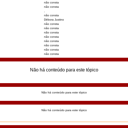
não consta
não consta
,
não consta
Débora Justino
não consta
não consta
não consta
não consta
não consta
não consta
não consta
não consta
Não há conteúdo para este tópico
Não há conteúdo para este tópico
Não há conteúdo para este tópico