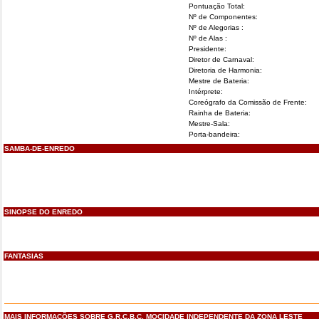
Pontuação Total:
Nº de Componentes:
Nº de Alegorias :
Nº de Alas :
Presidente:
Diretor de Carnaval:
Diretoria de Harmonia:
Mestre de Bateria:
Intérprete:
Coreógrafo da Comissão de Frente:
Rainha de Bateria:
Mestre-Sala:
Porta-bandeira:
SAMBA-DE-ENREDO
SINOPSE DO ENREDO
FANTASIAS
MAIS INFORMAÇÕES SOBRE G.R.C.B.C. MOCIDADE INDEPENDENTE DA ZONA LESTE