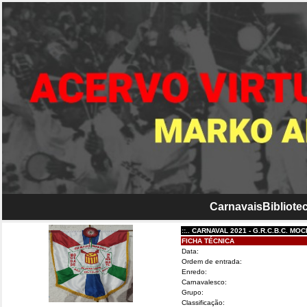
Carnavais
Bibliotec
::.. CARNAVAL 2021 - G.R.C.B.C. MOCIDA
FICHA TÉCNICA
Data:
Ordem de entrada:
Enredo:
Carnavalesco:
Grupo:
Classificação: